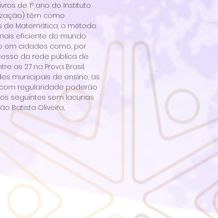
os de 1º ano do Instituto
etização) têm como
 os de Matemática, o método
ais eficiente do mundo.
o em cidades como, por
ucesso da rede pública de
re as 27 na Prova Brasil.
es municipais de ensino, as
TV com regularidade poderão
anos seguintes sem lacunas
 Batista Oliveira,