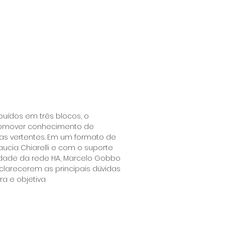
buídos em três blocos, o
romover conhecimento de
as vertentes. Em um formato de
laucia Chiarelli e com o suporte
idade da rede HA, Marcelo Gobbo
sclarecerem as principais dúvidas
a e objetiva