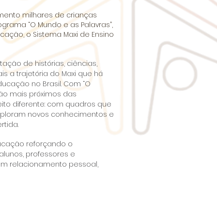
vimento milhares de crianças
rograma “O Mundo e as Palavras”,
cação, o Sistema Maxi de Ensino
tação de histórias, ciências,
is a trajetória do Maxi que há
ducação no Brasil. Com “O
rão mais próximos das
ito diferente: com quadros que
exploram novos conhecimentos e
rtida.
ducação reforçando o
lunos, professores e
um relacionamento pessoal,