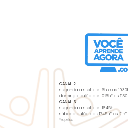
CANAL .2
segunda a sexta as 6h e as 19:30
domingo aulão das 9:15h* as 11:30h
CANAL .3
segunda a sexta as 18:45h
sábado aulão das 17:45h* as 21h*.
*reprise