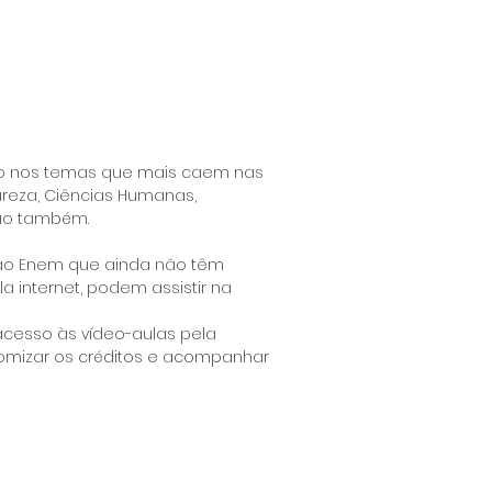
co nos temas que mais caem nas
ureza, Ciências Humanas,
ão também.
 ao Enem que ainda não têm
a internet, podem assistir na
acesso às vídeo-aulas pela
nomizar os créditos e acompanhar