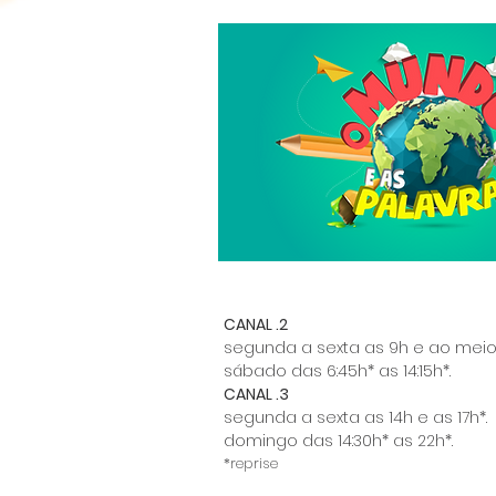
CANAL .2
segunda a sexta as 9h e ao meio
sábado das 6:45h* as 14:15h*.
CANAL .3
segunda a sexta as 14h e as 17h*.
domingo das 14:30h* as 22h*.
*reprise