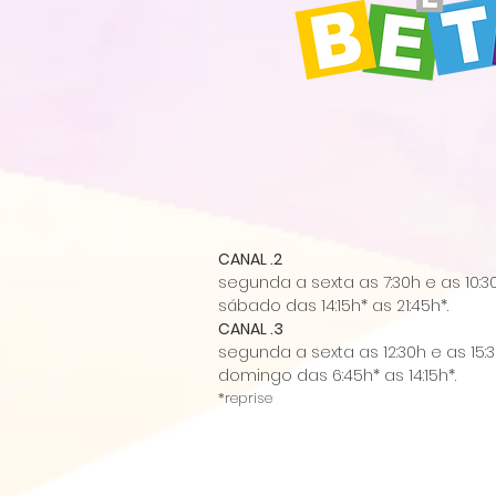
CANAL .2
segunda a sexta as 7:30h e as 10:3
sábado das 14:15h* as 21:45h*.
CANAL .3
segunda a sexta as 12:30h e as 15:3
domingo das 6:45h* as 14:15h*.
*reprise